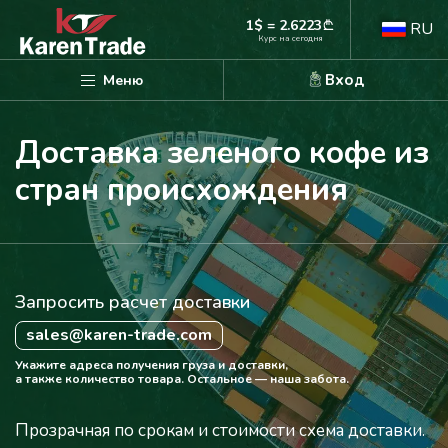
1$ = 2.6223
RU
Курс на сегодня
Вход
Меню
Доставка зеленого кофе из
стран происхождения
Запросить расчет доставки
sales@karen-trade.com
Укажите адреса получения груза и доставки,
а также количество товара. Остальное — наша забота.
Прозрачная по срокам и стоимости схема доставки.